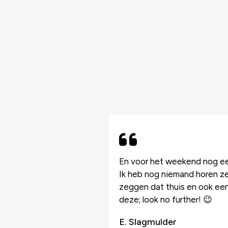
Use
the
left
and
zagen.
En voor het weekend nog een
right
en mee zodat je als
Ik heb nog niemand horen ze
arrow
zeggen dat thuis en ook eens
keys
.
deze; look no further! 😉
to
E. Slagmulder
access