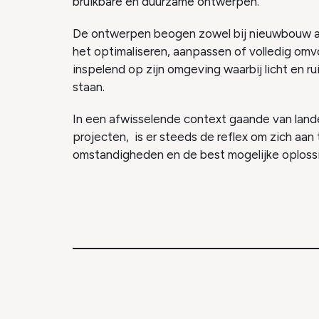
bruikbare en duurzame ontwerpen.
De ontwerpen beogen zowel bij nieuwbouw a
het optimaliseren, aanpassen of volledig om
inspelend op zijn omgeving waarbij licht en r
staan.
In een afwisselende context gaande van landel
projecten, is er steeds de reflex om zich aan
omstandigheden en de best mogelijke oploss
© 2026 Vollander.be –
Privacybeleid