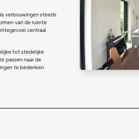
ls verbouwingen steeds
vormen van de ruimte
uimtegevoel centraal
ijke tot stedelijke
 te passen naar de
ingen te bedenken.
Projecten
Werkwij