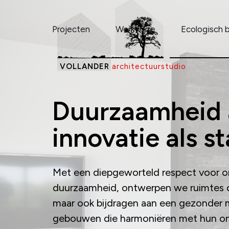
Skip
to
Projecten
Werkwijze
Ecologisch
content
VOLLANDER
architectuurstudio
Duurzaamheid a
innovatie als s
Met een diepgeworteld respect voor on
duurzaamheid, ontwerpen we ruimtes die 
maar ook bijdragen aan een gezonder mi
gebouwen die harmoniëren met hun om