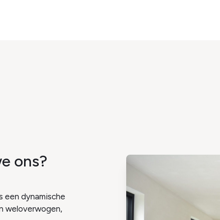
we ons?
als een dynamische
an weloverwogen,