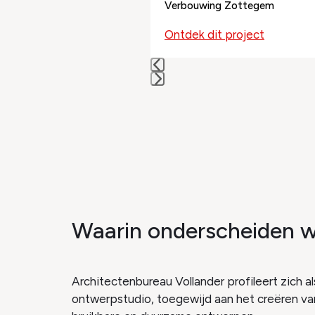
Verbouwing Zottegem
the
carousel
Ontdek dit project
navigation
buttons
Press
escape
to
go
to
the
first
slide
Waarin onderscheiden 
Architectenbureau Vollander profileert zich 
ontwerpstudio, toegewijd aan het creëren v