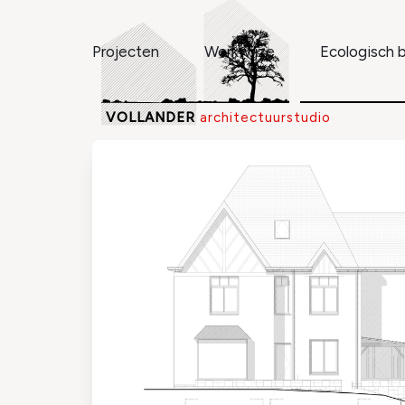
Skip
to
Projecten
Werkwijze
Ecologisch
content
VOLLANDER
architectuurstudio